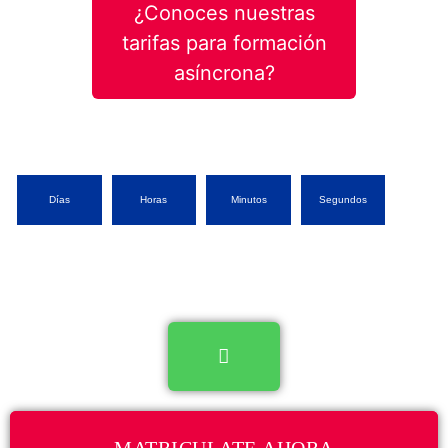
¿Conoces nuestras
tarifas para formación
asíncrona?
Días
Horas
Minutos
Segundos