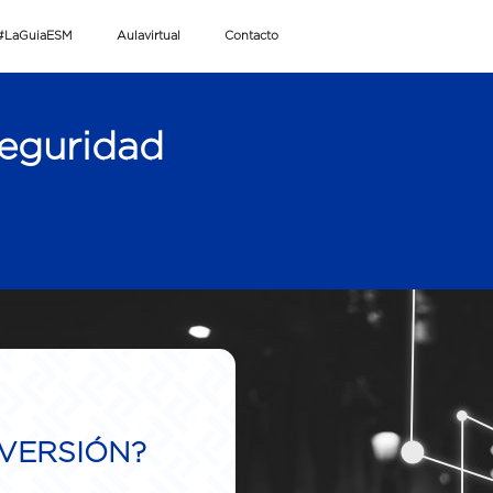
#LaGuiaESM
Aulavirtual
Contacto
seguridad
NVERSIÓN?