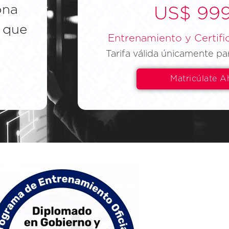
ona
US$ 99
 que
Entrenamiento y Certific
Tarifa válida únicamente pa